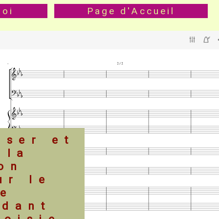
loi
Page d'Accueil
iser et
 la
ion
ur le
re
ndant