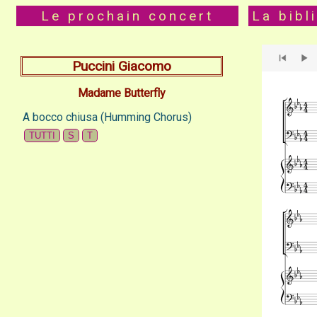
Le prochain concert
La bibl
Puccini Giacomo
Madame Butterfly
A bocco chiusa (Humming Chorus)