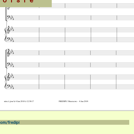
hoisie
om/fredipi