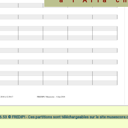
à l'Aria c
.53 © FREDIPI - Ces partitions sont téléchargeables sur le site
musescore.c