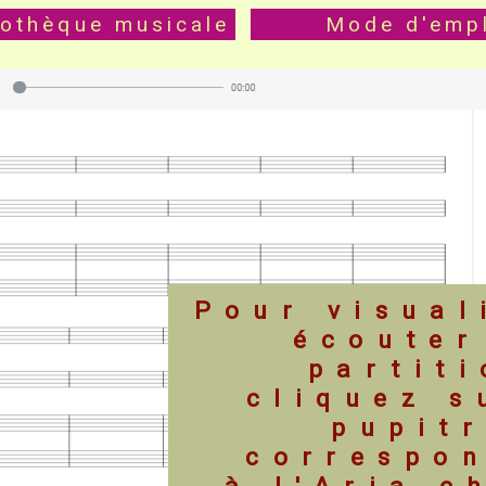
iothèque musicale
Mode d'emp
Pour visual
écouter
partit
cliquez s
pupit
correspo